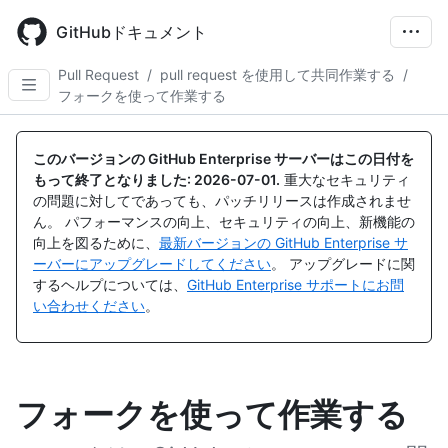
Skip
to
GitHubドキュメント
main
content
Pull Request
/
pull request を使用して共同作業する
/
フォークを使って作業する
このバージョンの GitHub Enterprise サーバーはこの日付を
もって終了となりました:
2026-07-01
.
重大なセキュリティ
の問題に対してであっても、パッチリリースは作成されませ
ん。 パフォーマンスの向上、セキュリティの向上、新機能の
向上を図るために、
最新バージョンの GitHub Enterprise サ
ーバーにアップグレードしてください
。 アップグレードに関
するヘルプについては、
GitHub Enterprise サポートにお問
い合わせください
。
フォークを使って作業する