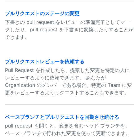
プルリクエストのステージの変更
下書きの pull request をレビューの準備完了としてマー
クしたり、pull request を下書きに変換したりすることが
できます。
プルリクエストレビューを依頼する
Pull Request を作成したら、提案した変更を特定の人に
レビューするように依頼できます。 あなたが
Organization のメンバーである場合、特定の Team に変
更をレビューするようリクエストすることもできます。
ベースブランチとプルリクエストを同期させ続ける
pull request を開くと、変更を含むヘッド ブランチを、
ベース ブランチで行われた変更を使って更新できます。