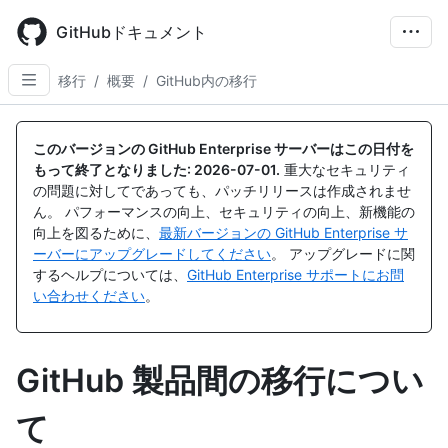
Skip
to
GitHubドキュメント
main
content
移行
/
概要
/
GitHub内の移行
このバージョンの GitHub Enterprise サーバーはこの日付を
もって終了となりました:
2026-07-01
.
重大なセキュリティ
の問題に対してであっても、パッチリリースは作成されませ
ん。 パフォーマンスの向上、セキュリティの向上、新機能の
向上を図るために、
最新バージョンの GitHub Enterprise サ
ーバーにアップグレードしてください
。 アップグレードに関
するヘルプについては、
GitHub Enterprise サポートにお問
い合わせください
。
GitHub 製品間の移行につい
て