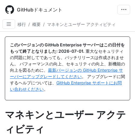
Skip
to
GitHubドキュメント
main
content
移行
/
概要
/
マネキンとユーザー アクティビティ
このバージョンの GitHub Enterprise サーバーはこの日付を
もって終了となりました:
2026-07-01
.
重大なセキュリティ
の問題に対してであっても、パッチリリースは作成されませ
ん。 パフォーマンスの向上、セキュリティの向上、新機能の
向上を図るために、
最新バージョンの GitHub Enterprise サ
ーバーにアップグレードしてください
。 アップグレードに関
するヘルプについては、
GitHub Enterprise サポートにお問
い合わせください
。
マネキンとユーザー アクテ
ィビティ