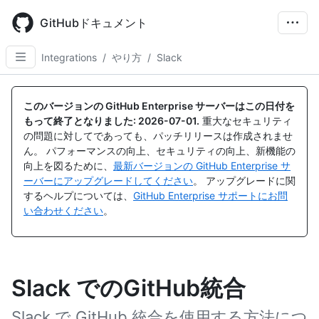
Skip
to
GitHubドキュメント
main
content
Integrations
/
やり方
/
Slack
このバージョンの GitHub Enterprise サーバーはこの日付を
もって終了となりました:
2026-07-01
.
重大なセキュリティ
の問題に対してであっても、パッチリリースは作成されませ
ん。 パフォーマンスの向上、セキュリティの向上、新機能の
向上を図るために、
最新バージョンの GitHub Enterprise サ
ーバーにアップグレードしてください
。 アップグレードに関
するヘルプについては、
GitHub Enterprise サポートにお問
い合わせください
。
Slack でのGitHub統合
Slack で GitHub 統合を使用する方法につ