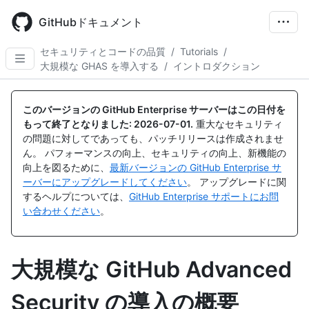
Skip
to
GitHubドキュメント
main
content
セキュリティとコードの品質
/
Tutorials
/
大規模な GHAS を導入する
/
イントロダクション
このバージョンの GitHub Enterprise サーバーはこの日付を
もって終了となりました:
2026-07-01
.
重大なセキュリティ
の問題に対してであっても、パッチリリースは作成されませ
ん。 パフォーマンスの向上、セキュリティの向上、新機能の
向上を図るために、
最新バージョンの GitHub Enterprise サ
ーバーにアップグレードしてください
。 アップグレードに関
するヘルプについては、
GitHub Enterprise サポートにお問
い合わせください
。
大規模な GitHub Advanced
Security の導入の概要