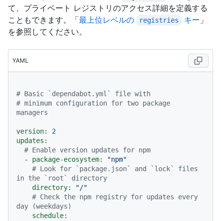
て、プライベート レジストリのアクセス詳細を定義する
こともできます。「
最上位レベルの
キー
」
registries
を参照してください。
YAML
# Basic `dependabot.yml` file with
# minimum configuration for two package 
managers
version:
2
updates:
# Enable version updates for npm
-
package-ecosystem:
"npm"
# Look for `package.json` and `lock` files 
in the `root` directory
directory:
"/"
# Check the npm registry for updates every 
day (weekdays)
schedule: