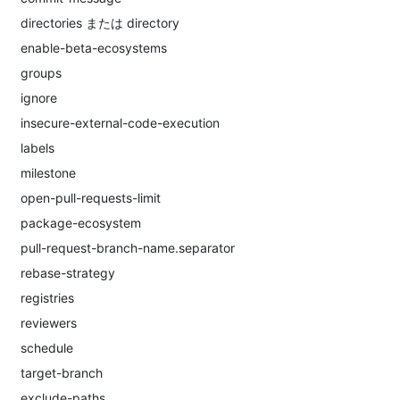
directories または directory
enable-beta-ecosystems
groups
ignore
insecure-external-code-execution
labels
milestone
open-pull-requests-limit
package-ecosystem
pull-request-branch-name.separator
rebase-strategy
registries
reviewers
schedule
target-branch
exclude-paths