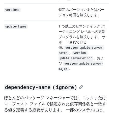
特定のバージョンまたはバー
versions
ジョン範囲を無視します。
1 つ以上のセマンティック バ
update-types
ージョニング レベルへの更新
プログラムを無視します。 サ
ポートされている
値:
version-update:semver-
、
patch
version-
、およ
update:semver-minor
び
version-update:semver-
。
major
dependency-name
(
ignore
)
ほとんどのパッケージ マネージャーでは、ロックまたは
マニフェスト ファイルで指定された依存関係名と一致す
る値を定義する必要があります。 一部のシステムには、