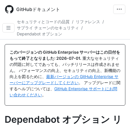
Skip
to
GitHubドキュメント
main
content
セキュリティとコードの品質
/
リファレンス
/
サプライ チェーンのセキュリティ
/
Dependabot オプション
このバージョンの GitHub Enterprise サーバーはこの日付を
もって終了となりました:
2026-07-01
.
重大なセキュリティ
の問題に対してであっても、パッチリリースは作成されませ
ん。 パフォーマンスの向上、セキュリティの向上、新機能の
向上を図るために、
最新バージョンの GitHub Enterprise サ
ーバーにアップグレードしてください
。 アップグレードに関
するヘルプについては、
GitHub Enterprise サポートにお問
い合わせください
。
Dependabot オプション リ