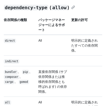
dependency-type
(
allow
)
依存関係の種類
パッケージマネー
更新の許可
ジャーによるサポ
ート
All
明示的に定義され
direct
たすべての依存関
係。
indirect
、
、
直接依存関係 (サブ
bundler
pip
、
依存関係または推
composer
、
移的依存関係とも
cargo
gomod
呼ばれます) の依存
関係。
All
明示的に定義され
all