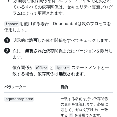
脆弱な依存関係を持つロック ファイルで定義され
ているすべての依存関係は、セキュリティ更新プログ
ラムによって更新されます。
を使用する場合、Dependabotは次のプロセスを
ignore
使用します。
明示的に
許可した
依存関係をすべてチェックします。
次に、
無視された
依存関係またはバージョンを除外し
ます。
依存関係が
と
ステートメントと一
allow
ignore
致する場合、依存関係は
無視されます
。
パラメーター
目的
一致する名前を持つ依存関係
dependency-name
の更新を無視します。必要に
応じて、ゼロ文字以上に一致
する
を使用できます。
*