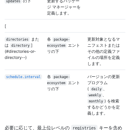
の下
更新するパッケー
updates
ジ マネージャーを
定義します。
[
また
各
更新対象となるマ
directories
package-
は
]
エント
ニフェストまたは
directory
ecosystem
(#directories-or-
リの下
その他の定義ファ
directory--)
イルの場所を定義
します。
各
バージョンの更新
schedule.interval
package-
エント
プログラム
ecosystem
リの下
(
、
daily
、
weekly
) を検索
monthly
するかどうかを定
義します。
必要に応じて、最上位レベルの
キーを含め
registries