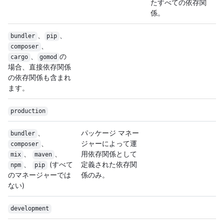
たすべての依存関
係。
、
、
bundler
pip
、
composer
、
の
cargo
gomod
場合、直接依存関係
の依存関係も含まれ
ます。
production
、
パッケージ マネー
bundler
、
ジャーによって運
composer
、
、
用依存関係として
mix
maven
、
(すべて
定義された依存関
npm
pip
のマネージャーでは
係のみ。
ない)
development