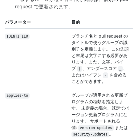
request で更新されます。
パラメーター
目的
ブランチ名と pull request の
IDENTIFIER
タイトルで使うグループの識
別子を定義します。 この先頭
と末尾は文字にする必要があ
ります。また、文字、パイ
プ
、アンダースコア
、
|
_
またはハイフン
を含める
-
ことができます。
グループが適用される更新プ
applies-to
ログラムの種類を指定しま
す。 未定義の場合、既定でバ
ージョン更新プログラムにな
ります。 サポートされる
値:
または
version-updates
。
security-updates