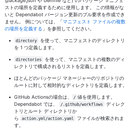
(
package.json
や
Gemfile
など) のパッケージ マニフェ
ストの場所を定義するために使用します。 この情報がな
いと Dependabot バージョン更新のプル要求を作成でき
ません。 例については、「
マニフェスト ファイルの複数
の場所を定義する
」を参照してください。
を使って、マニフェストのディレクトリ
directory
を 1 つ定義します。
を使って、マニフェストの複数のディ
directories
レクトリで構成されるリストを定義します。
ほとんどのパッケージ マネージャーのリポジトリの
ルートに対して相対的なディレクトリを定義します。
GitHub Actionsの場合は、
値を使用します。
/
Dependabot では、
ディレク
/.github/workflows
トリとルート ディレクトリか
ら
ファイルが検索されま
action.yml/action.yaml
す。