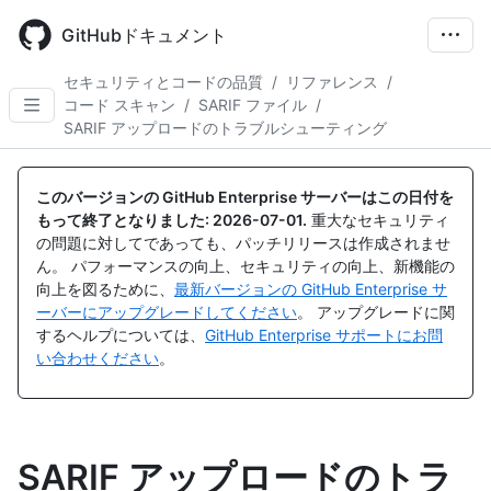
Skip
to
GitHubドキュメント
main
content
セキュリティとコードの品質
/
リファレンス
/
コード スキャン
/
SARIF ファイル
/
SARIF アップロードのトラブルシューティング
このバージョンの GitHub Enterprise サーバーはこの日付を
もって終了となりました:
2026-07-01
.
重大なセキュリティ
の問題に対してであっても、パッチリリースは作成されませ
ん。 パフォーマンスの向上、セキュリティの向上、新機能の
向上を図るために、
最新バージョンの GitHub Enterprise サ
ーバーにアップグレードしてください
。 アップグレードに関
するヘルプについては、
GitHub Enterprise サポートにお問
い合わせください
。
SARIF アップロードのトラ