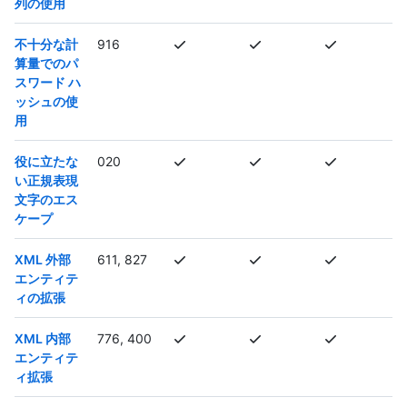
列の使用
不十分な計
916
算量でのパ
スワード ハ
ッシュの使
用
役に立たな
020
い正規表現
文字のエス
ケープ
XML 外部
611, 827
エンティテ
ィの拡張
XML 内部
776, 400
エンティテ
ィ拡張