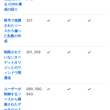
る CORS 構
成の誤り
暗号で保護
327
されたソー
スから偏っ
た乱数の作
成
制限されて
201, 359
いないター
ゲットオリ
ジンとのウ
ィンドウ間
通信
ユーザーが
089, 090,
制御するソ
943
ースから構
築されたデ
ータベース