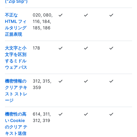
("Zip Slip")
不正な
020, 080,
HTML フィ
116, 184,
ルタリング
185, 186
正規表現
大文字と小
178
文字を区別
するミドル
ウェア パス
機密情報の
312, 315,
クリア テキ
359
スト ストレ
ージ
機密性の高
614, 311,
い Cookie
312, 319
のクリア テ
キスト送信