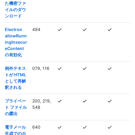
た機密ファ
イルのダウ
ンロード
Electron
494
allowRunn
ingInsecur
eContent
の有効化
例外テキス
079, 116
トが HTML
として再解
釈される
プライベー
200, 219,
ト ファイル
548
の露出
電子メール
640
生成でのホ