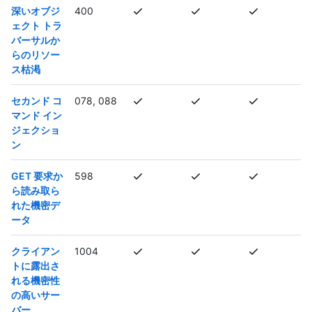
深いオブジ
400
ェクト トラ
バーサルか
らのリソー
ス枯渇
セカンド コ
078, 088
マンド イン
ジェクショ
ン
GET 要求か
598
ら読み取ら
れた機密デ
ータ
クライアン
1004
トに露出さ
れる機密性
の高いサー
バー