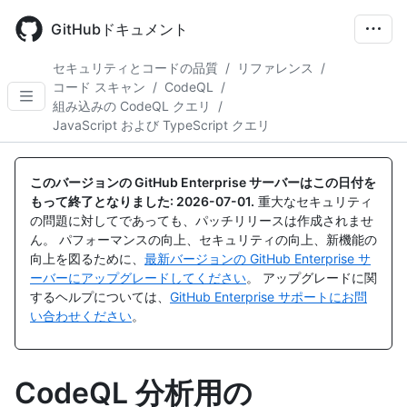
Skip
to
GitHubドキュメント
main
content
セキュリティとコードの品質
/
リファレンス
/
コード スキャン
/
CodeQL
/
組み込みの CodeQL クエリ
/
JavaScript および TypeScript クエリ
このバージョンの GitHub Enterprise サーバーはこの日付を
もって終了となりました:
2026-07-01
.
重大なセキュリティ
の問題に対してであっても、パッチリリースは作成されませ
ん。 パフォーマンスの向上、セキュリティの向上、新機能の
向上を図るために、
最新バージョンの GitHub Enterprise サ
ーバーにアップグレードしてください
。 アップグレードに関
するヘルプについては、
GitHub Enterprise サポートにお問
い合わせください
。
CodeQL 分析用の