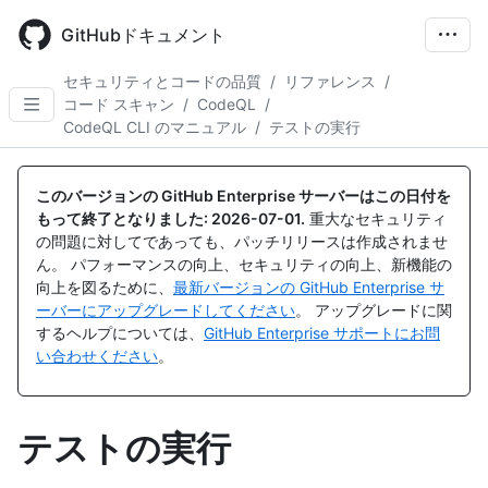
Skip
to
GitHubドキュメント
main
content
セキュリティとコードの品質
/
リファレンス
/
コード スキャン
/
CodeQL
/
CodeQL CLI のマニュアル
/
テストの実行
このバージョンの GitHub Enterprise サーバーはこの日付を
もって終了となりました:
2026-07-01
.
重大なセキュリティ
の問題に対してであっても、パッチリリースは作成されませ
ん。 パフォーマンスの向上、セキュリティの向上、新機能の
向上を図るために、
最新バージョンの GitHub Enterprise サ
ーバーにアップグレードしてください
。 アップグレードに関
するヘルプについては、
GitHub Enterprise サポートにお問
い合わせください
。
テストの実行