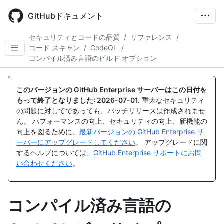
Skip
to
GitHubドキュメント
main
content
セキュリティとコードの品質
/
リファレンス
/
コード スキャン
/
CodeQL
/
コンパイル済み言語のビルド オプション
このバージョンの GitHub Enterprise サーバーはこの日付を
もって終了となりました:
2026-07-01
.
重大なセキュリティ
の問題に対してであっても、パッチリリースは作成されませ
ん。 パフォーマンスの向上、セキュリティの向上、新機能の
向上を図るために、
最新バージョンの GitHub Enterprise サ
ーバーにアップグレードしてください
。 アップグレードに関
するヘルプについては、
GitHub Enterprise サポートにお問
い合わせください
。
コンパイル済み言語の