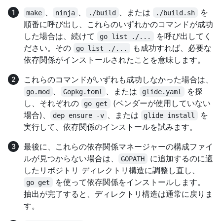
、
、
、または
を
make
ninja
./build
./build.sh
順番に呼び出し、これらのいずれかのコマンドが成功
した場合は、続けて
を呼び出してく
go list ./...
ださい。その
も成功すれば、必要な
go list ./...
依存関係がインストールされたことを意味します。
これらのコマンドがいずれも成功しなかった場合は、
、
、または
を探
go.mod
Gopkg.toml
glide.yaml
し、それぞれの
(ベンダーが使用していない
go get
場合)、
、または
を
dep ensure -v
glide install
実行して、依存関係のインストールを試みます。
最後に、これらの依存関係マネージャーの構成ファイ
ルが見つからない場合は、
に追加するのに適
GOPATH
したリポジトリ ディレクトリ構造に調整し直し、
を使って依存関係をインストールします。
go get
抽出が完了すると、ディレクトリ構造は通常に戻りま
す。