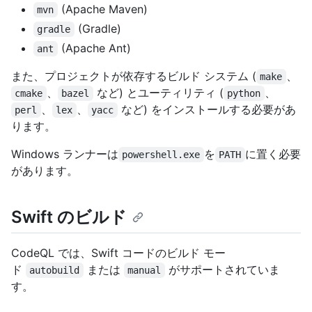
(Apache Maven)
mvn
(Gradle)
gradle
(Apache Ant)
ant
また、プロジェクトが依存するビルド システム (
、
make
、
など) とユーティリティ (
、
cmake
bazel
python
、
、
など) をインストールする必要があ
perl
lex
yacc
ります。
Windows ランナーは
を
に置く必要
powershell.exe
PATH
があります。
Swift のビルド
CodeQL では、Swift コードのビルド モー
ド
または
がサポートされていま
autobuild
manual
す。