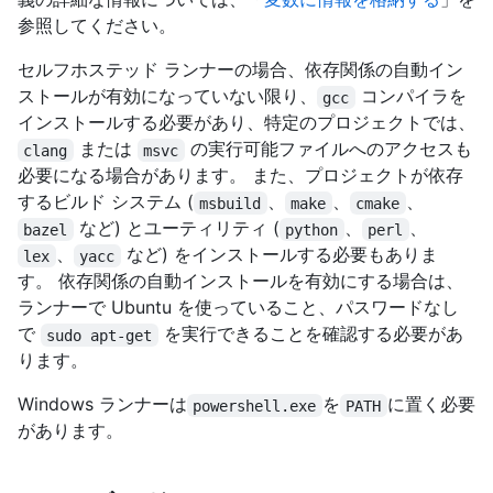
参照してください。
セルフホステッド ランナーの場合、依存関係の自動イン
ストールが有効になっていない限り、
コンパイラを
gcc
インストールする必要があり、特定のプロジェクトでは、
または
の実行可能ファイルへのアクセスも
clang
msvc
必要になる場合があります。 また、プロジェクトが依存
するビルド システム (
、
、
、
msbuild
make
cmake
など) とユーティリティ (
、
、
bazel
python
perl
、
など) をインストールする必要もありま
lex
yacc
す。 依存関係の自動インストールを有効にする場合は、
ランナーで Ubuntu を使っていること、パスワードなし
で
を実行できることを確認する必要があ
sudo apt-get
ります。
Windows ランナーは
を
に置く必要
powershell.exe
PATH
があります。