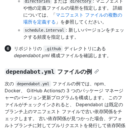
または
: マニフェスト
directories
directory
や他の定義ファイルの場所を指定します。 詳細
については、「
マニフェスト ファイルの複数の
場所を定義する
」を参照してください。
: 新しいバージョンをチェッ
schedule.interval
クする頻度を指定します。
リポジトリの
ディレクトリにある
.github
dependabot.yml
構成ファイルを確認します。
dependabot.yml
ファイルの例
次の
ファイルの例では、npm、
dependabot.yml
Docker、 GitHub Actionsの 3 つのパッケージ マネージ
ャーのバージョン更新プログラムを構成します。 このフ
ァイルがチェックインされると、 Dependabot は既定の
ブランチ上のマニフェスト ファイルで古い依存関係をチ
ェックします。 古い依存関係が見つかった場合、デフォ
ルトブランチに対してプルリクエストを発行して依存関係