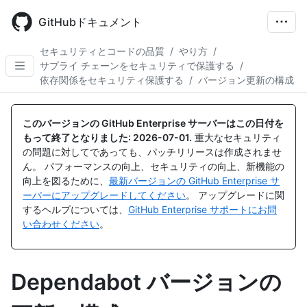
Skip
to
GitHubドキュメント
main
content
セキュリティとコードの品質
/
やり方
/
サプライ チェーンをセキュリティで保護する
/
依存関係をセキュリティ保護する
/
バージョン更新の構成
このバージョンの GitHub Enterprise サーバーはこの日付を
もって終了となりました:
2026-07-01
.
重大なセキュリティ
の問題に対してであっても、パッチリリースは作成されませ
ん。 パフォーマンスの向上、セキュリティの向上、新機能の
向上を図るために、
最新バージョンの GitHub Enterprise サ
ーバーにアップグレードしてください
。 アップグレードに関
するヘルプについては、
GitHub Enterprise サポートにお問
い合わせください
。
Dependabot バージョンの