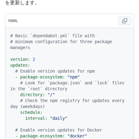
を更新します。
YAML
# Basic `dependabot.yml` file with
# minimum configuration for three package 
managers
version:
2
updates:
# Enable version updates for npm
-
package-ecosystem:
"npm"
# Look for `package.json` and `lock` files 
in the `root` directory
directory:
"/"
# Check the npm registry for updates every 
day (weekdays)
schedule:
interval:
"daily"
# Enable version updates for Docker
-
package-ecosystem:
"docker"