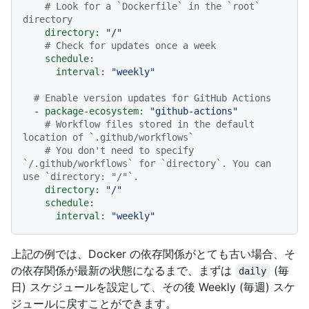
# Look for a `Dockerfile` in the `root` 
directory
directory:
"/"
# Check for updates once a week
schedule:
interval:
"weekly"
# Enable version updates for GitHub Actions
-
package-ecosystem:
"github-actions"
# Workflow files stored in the default 
location of `.github/workflows`
# You don't need to specify 
`/.github/workflows` for `directory`. You can 
use `directory: "/"`.
directory:
"/"
schedule:
interval:
"weekly"
上記の例では、Docker の依存関係がとても古い場合、そ
の依存関係が最新の状態になるまで、まずは
(毎
daily
日) スケジュールを設定して、その後 Weekly (毎週) スケ
ジュールに戻すことができます。