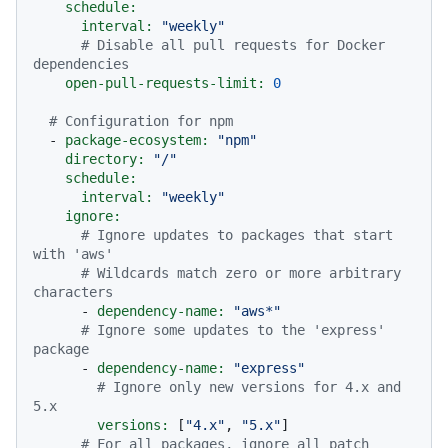
schedule:
interval:
"weekly"
# Disable all pull requests for Docker 
dependencies
open-pull-requests-limit:
0
# Configuration for npm
-
package-ecosystem:
"npm"
directory:
"/"
schedule:
interval:
"weekly"
ignore:
# Ignore updates to packages that start 
with 'aws'
# Wildcards match zero or more arbitrary 
characters
-
dependency-name:
"aws*"
# Ignore some updates to the 'express' 
package
-
dependency-name:
"express"
# Ignore only new versions for 4.x and 
5.x
versions:
 [
"4.x"
, 
"5.x"
]

# For all packages, ignore all patch 