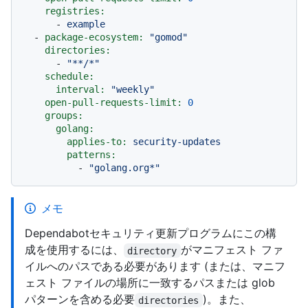
registries:
-
example
-
package-ecosystem:
"gomod"
directories:
-
"**/*"
schedule:
interval:
"weekly"
open-pull-requests-limit:
0
groups:
golang:
applies-to:
security-updates
patterns:
-
"golang.org*"
メモ
Dependabotセキュリティ更新プログラムにこの構
成を使用するには、
がマニフェスト ファ
directory
イルへのパスである必要があります (または、マニフ
ェスト ファイルの場所に一致するパスまたは glob
パターンを含める必要
)。また、
directories