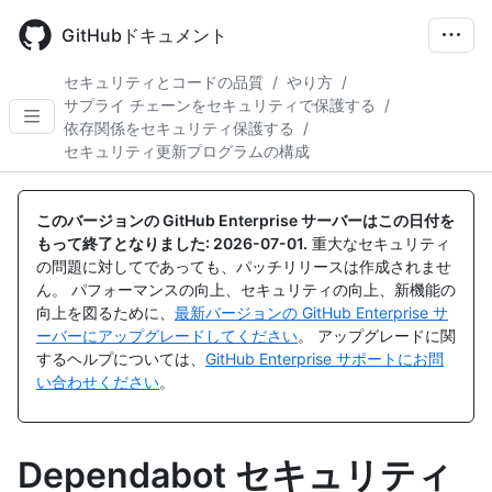
Skip
to
GitHubドキュメント
main
content
セキュリティとコードの品質
/
やり方
/
サプライ チェーンをセキュリティで保護する
/
依存関係をセキュリティ保護する
/
セキュリティ更新プログラムの構成
このバージョンの GitHub Enterprise サーバーはこの日付を
もって終了となりました:
2026-07-01
.
重大なセキュリティ
の問題に対してであっても、パッチリリースは作成されませ
ん。 パフォーマンスの向上、セキュリティの向上、新機能の
向上を図るために、
最新バージョンの GitHub Enterprise サ
ーバーにアップグレードしてください
。 アップグレードに関
するヘルプについては、
GitHub Enterprise サポートにお問
い合わせください
。
Dependabot セキュリティ