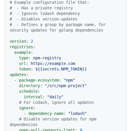
# Example configuration file that:
#  - Has a private registry
#  - Ignores lodash dependency
#  - Disables version-updates
#  - Defines a group by package name, for 
security updates for golang dependencies
version:
2
registries:
example:
type:
npm-registry
url:
https://example.com
token:
${{secrets.NPM_TOKEN}}
updates:
-
package-ecosystem:
"npm"
directory:
"/src/npm-project"
schedule:
interval:
"daily"
# For Lodash, ignore all updates
ignore:
-
dependency-name:
"lodash"
# Disable version updates for npm 
dependencies
open-pull-requests-limit:
0