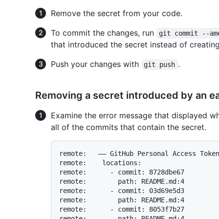
Remove the secret from your code.
To commit the changes, run
git commit --am
that introduced the secret instead of creati
Push your changes with
.
git push
Removing a secret introduced by an ea
Examine the error message that displayed whe
all of the commits that contain the secret.
remote:   —— GitHub Personal Access Token
remote:    locations:

remote:      - commit: 8728dbe67

remote:        path: README.md:4

remote:      - commit: 03d69e5d3

remote:        path: README.md:4

remote:      - commit: 8053f7b27
