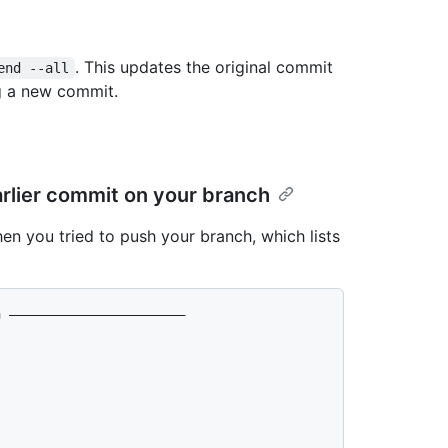
. This updates the original commit
end --all
ng a new commit.
rlier commit on your branch
n you tried to push your branch, which lists
 ——————————————————————
