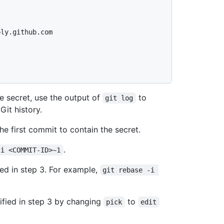
ly.github.com

e secret, use the output of
to
git log
Git history.
e first commit to contain the secret.
.
-i <COMMIT-ID>~1
ied in step 3. For example,
git rebase -i 
tified in step 3 by changing
to
pick
edit