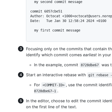
  my second commit message

commit 6057cbe51

Author: Octocat <1000+octocat@users.norep
Date:   Tue Jan 30 12:58:24 2024 +0100

  my first commit message

Focusing only on the commits that contain th
identify which commit comes
earliest
in your 
In the example, commit
was th
8728dbe67
Start an interactive rebase with
git rebase 
For
, use the commit identif
<COMMIT-ID>
.
8728dbe67~1
In the editor, choose to edit the commit iden
on the first line of the text.