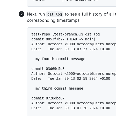
Next, run
to see a full history of al
git log
corresponding timestamps.
test-repo (test-branch)]$ git log

commit 8053f7b27 (HEAD -> main)

Author: Octocat <1000+octocat@users.norep
Date:   Tue Jan 30 13:03:37 2024 +0100

  my fourth commit message

commit 03d69e5d3

Author: Octocat <1000+octocat@users.norep
Date:   Tue Jan 30 13:02:59 2024 +0100

  my third commit message

commit 8728dbe67

Author: Octocat <1000+octocat@users.norep
Date:   Tue Jan 30 13:01:36 2024 +0100
