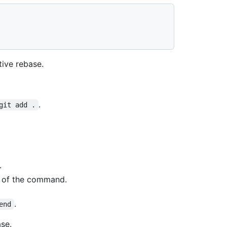
tive rebase.
.
git add .
.
t of the command.
.
end
ase.