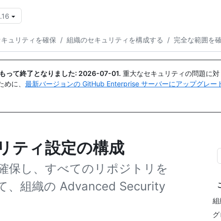
.16
{{icon}}
セキュリティを確保
/
組織のセキュリティを構成する
/
完全な範囲を
日付をもって終了となりました:
2026-07-01
.
重大なセキュリティの問題に対
ために、
最新バージョンの GitHub Enterprise サーバーにアップグ
ュリティ設定の構成
確保し、すべてのリポジトリを
 Advanced Security
組
グ