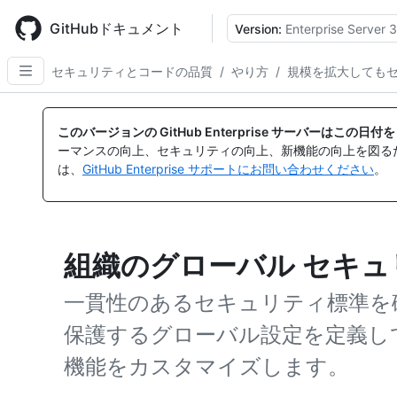
Skip
to
GitHubドキュメント
Version:
Enterprise Server 3
main
content
セキュリティとコードの品質
/
やり方
/
規模を拡大しても
このバージョンの GitHub Enterprise サーバーはこの
ーマンスの向上、セキュリティの向上、新機能の向上を図る
は、
GitHub Enterprise サポートにお問い合わせください
。
組織のグローバル セキ
一貫性のあるセキュリティ標準を
保護するグローバル設定を定義して、組織の
機能をカスタマイズします。