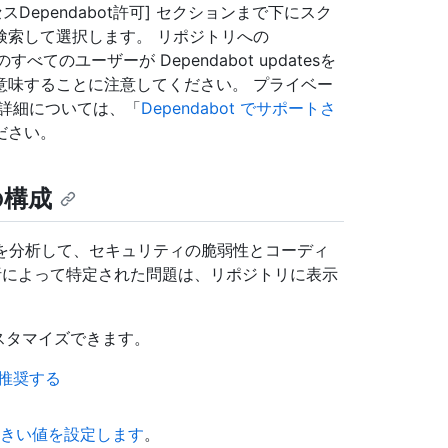
ependabot許可] セクションまで下にスク
検索して選択します。 リポジトリへの
べてのユーザーが Dependabot updatesを
意味することに注意してください。 プライベー
詳細については、「
Dependabot でサポートさ
ださい。
定の構成
内のコードを分析して、セキュリティの脆弱性とコーディ
析によって特定された問題は、リポジトリに表示
ngをカスタマイズできます。
推奨する
敗のしきい値を設定します
。