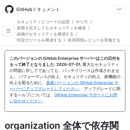
Skip
to
GitHubドキュメント
main
content
セキュリティとコードの品質
/
やり方
/
規模を拡大してもセキュリティを確保
/
組織のセキュリティを構成する
/
特定のツールを構成する
/
依存関係レビューを実施する
このバージョンの GitHub Enterprise サーバーはこの日付を
もって終了となりました:
2026-07-01
.
重大なセキュリティ
の問題に対してであっても、パッチリリースは作成されませ
ん。 パフォーマンスの向上、セキュリティの向上、新機能の
向上を図るために、
最新バージョンの GitHub Enterprise サ
ーバーにアップグレードしてください
。 アップグレードに関
するヘルプについては、
GitHub Enterprise サポートにお問
い合わせください
。
organization 全体で依存関