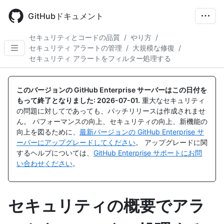
Skip
to
GitHubドキュメント
main
content
セキュリティとコードの品質
/
やり方
/
セキュリティ アラートの管理
/
大規模な修復
/
セキュリティ アラートをフィルター処理する
このバージョンの GitHub Enterprise サーバーはこの日付を
もって終了となりました:
2026-07-01
.
重大なセキュリティ
の問題に対してであっても、パッチリリースは作成されませ
ん。 パフォーマンスの向上、セキュリティの向上、新機能の
向上を図るために、
最新バージョンの GitHub Enterprise サ
ーバーにアップグレードしてください
。 アップグレードに関
するヘルプについては、
GitHub Enterprise サポートにお問
い合わせください
。
セキュリティの概要でアラ