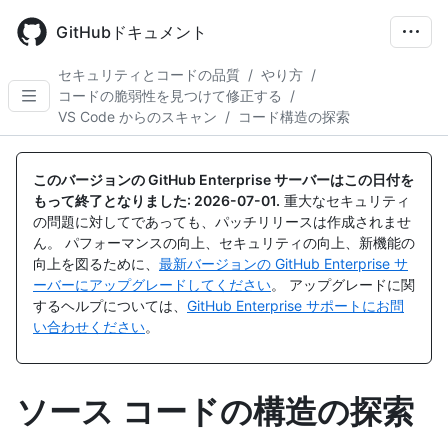
Skip
to
GitHubドキュメント
main
content
セキュリティとコードの品質
/
やり方
/
コードの脆弱性を見つけて修正する
/
VS Code からのスキャン
/
コード構造の探索
このバージョンの GitHub Enterprise サーバーはこの日付を
もって終了となりました:
2026-07-01
.
重大なセキュリティ
の問題に対してであっても、パッチリリースは作成されませ
ん。 パフォーマンスの向上、セキュリティの向上、新機能の
向上を図るために、
最新バージョンの GitHub Enterprise サ
ーバーにアップグレードしてください
。 アップグレードに関
するヘルプについては、
GitHub Enterprise サポートにお問
い合わせください
。
ソース コードの構造の探索