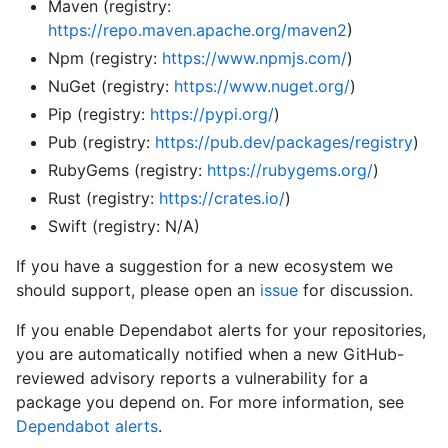
Maven (registry:
https://repo.maven.apache.org/maven2
)
Npm (registry:
https://www.npmjs.com/
)
NuGet (registry:
https://www.nuget.org/
)
Pip (registry:
https://pypi.org/
)
Pub (registry:
https://pub.dev/packages/registry
)
RubyGems (registry:
https://rubygems.org/
)
Rust (registry:
https://crates.io/
)
Swift (registry: N/A)
If you have a suggestion for a new ecosystem we
should support, please open an
issue
for discussion.
If you enable Dependabot alerts for your repositories,
you are automatically notified when a new GitHub-
reviewed advisory reports a vulnerability for a
package you depend on. For more information, see
Dependabot alerts
.