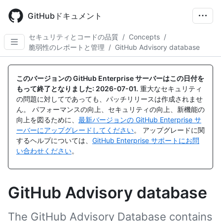
Skip
to
GitHubドキュメント
main
content
セキュリティとコードの品質
/
Concepts
/
脆弱性のレポートと管理
/
GitHub Advisory database
このバージョンの GitHub Enterprise サーバーはこの日付を
もって終了となりました:
2026-07-01
.
重大なセキュリティ
の問題に対してであっても、パッチリリースは作成されませ
ん。 パフォーマンスの向上、セキュリティの向上、新機能の
向上を図るために、
最新バージョンの GitHub Enterprise サ
ーバーにアップグレードしてください
。 アップグレードに関
するヘルプについては、
GitHub Enterprise サポートにお問
い合わせください
。
GitHub Advisory database
The GitHub Advisory Database contains