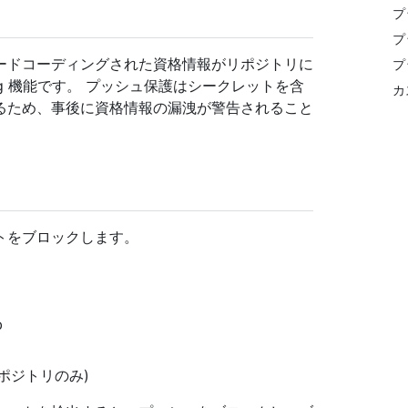
プ
プ
ードコーディングされた資格情報がリポジトリに
プ
ning 機能です。 プッシュ保護はシークレットを含
カ
るため、事後に資格情報の漏洩が警告されること
トをブロックします。
b
リポジトリのみ)