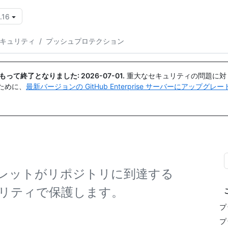
.16
{{icon}}
セキュリティ
/
プッシュプロテクション
日付をもって終了となりました:
2026-07-01
.
重大なセキュリティの問題に対
ために、
最新バージョンの GitHub Enterprise サーバーにアップグ
レットがリポジトリに到達する
リティで保護します。
プ
プ