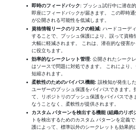
即時のフィードバック
: プッシュ試行中に潜在
即座にフィードバックが届きます。 この即時
が公開される可能性を低減します。
資格情報リークのリスクの軽減:
ハードコーディ
することで、プッシュ保護により、誤って資格
大幅に軽減されます。 これは、潜在的な侵害
に役立ちます。
効率的なシークレット管理
: 公開されたシー
はソースで問題に対処できます。 これにより
短縮されます。
柔軟性のためのバイパス機能:
誤検知が発生した
ユーザーのプッシュ保護をバイパスできます。
て、リポジトリのプッシュ保護をバイパスでき
なうことなく、柔軟性が提供されます。
カスタム パターンを検出する機能 (組織のリポジ
トを検出するためのカスタム パターンを定義で
護によって、標準以外のシークレットも効果的