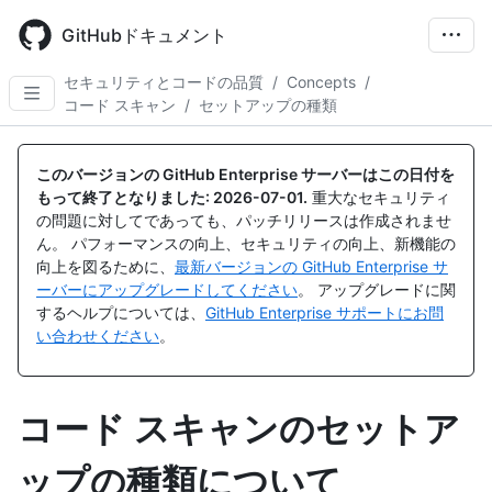
Skip
to
GitHubドキュメント
main
content
セキュリティとコードの品質
/
Concepts
/
コード スキャン
/
セットアップの種類
このバージョンの GitHub Enterprise サーバーはこの日付を
もって終了となりました:
2026-07-01
.
重大なセキュリティ
の問題に対してであっても、パッチリリースは作成されませ
ん。 パフォーマンスの向上、セキュリティの向上、新機能の
向上を図るために、
最新バージョンの GitHub Enterprise サ
ーバーにアップグレードしてください
。 アップグレードに関
するヘルプについては、
GitHub Enterprise サポートにお問
い合わせください
。
コード スキャンのセットア
ップの種類について