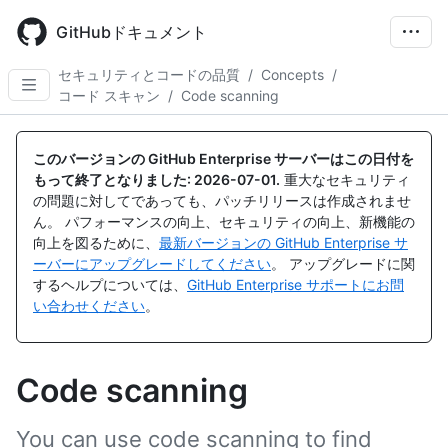
Skip
to
GitHubドキュメント
main
content
セキュリティとコードの品質
/
Concepts
/
コード スキャン
/
Code scanning
このバージョンの GitHub Enterprise サーバーはこの日付を
もって終了となりました:
2026-07-01
.
重大なセキュリティ
の問題に対してであっても、パッチリリースは作成されませ
ん。 パフォーマンスの向上、セキュリティの向上、新機能の
向上を図るために、
最新バージョンの GitHub Enterprise サ
ーバーにアップグレードしてください
。 アップグレードに関
するヘルプについては、
GitHub Enterprise サポートにお問
い合わせください
。
Code scanning
You can use code scanning to find