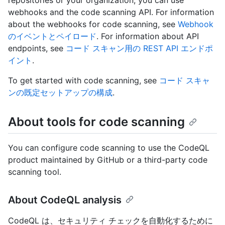
repositories or your organization, you can use
webhooks and the code scanning API. For information
about the webhooks for code scanning, see
Webhook
のイベントとペイロード
. For information about API
endpoints, see
コード スキャン用の REST API エンドポ
イント
.
To get started with code scanning, see
コード スキャ
ンの既定セットアップの構成
.
About tools for code scanning
You can configure code scanning to use the CodeQL
product maintained by GitHub or a third-party code
scanning tool.
About CodeQL analysis
CodeQL は、セキュリティ チェックを自動化するために