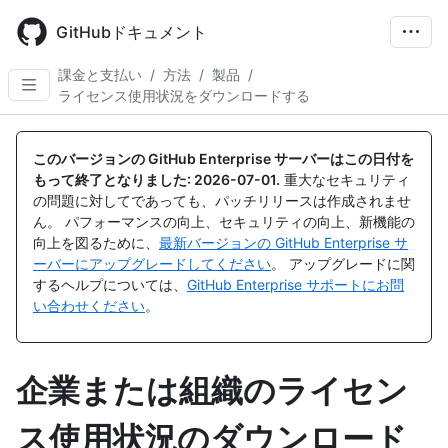
Skip
to
GitHubドキュメント
main
content
課金と支払い
/
方法
/
製品
/
ライセンス使用状況をダウンロードする
このバージョンの GitHub Enterprise サーバーはこの日付を
もって終了となりました:
2026-07-01
.
重大なセキュリティ
の問題に対してであっても、パッチリリースは作成されませ
ん。 パフォーマンスの向上、セキュリティの向上、新機能の
向上を図るために、
最新バージョンの GitHub Enterprise サ
ーバーにアップグレードしてください
。 アップグレードに関
するヘルプについては、
GitHub Enterprise サポートにお問
い合わせください
。
企業または組織のライセン
ス使用状況のダウンロード