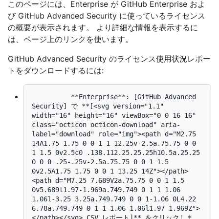
このページには、Enterprise が GitHub Enterprise およ
び GitHub Advanced Security に使っているライセンス
の概要が表示されます。 より詳細な情報を表示するに
は、ページ上のリンクを使います。
GitHub Advanced Security のライセンス使用状況レポー
トをダウンロードするには:
          **Enterprise**: [GitHub Advanced 
Security] で **[<svg version="1.1" 
width="16" height="16" viewBox="0 0 16 16" 
class="octicon octicon-download" aria-
label="download" role="img"><path d="M2.75 
14A1.75 1.75 0 0 1 1 12.25v-2.5a.75.75 0 0 
1 1.5 0v2.5c0 .138.112.25.25.25h10.5a.25.25 
0 0 0 .25-.25v-2.5a.75.75 0 0 1 1.5 
0v2.5A1.75 1.75 0 0 1 13.25 14Z"></path>
<path d="M7.25 7.689V2a.75.75 0 0 1 1.5 
0v5.689l1.97-1.969a.749.749 0 1 1 1.06 
1.06l-3.25 3.25a.749.749 0 0 1-1.06 0L4.22 
6.78a.749.749 0 1 1 1.06-1.06l1.97 1.969Z">
</path></svg> CSV レポート]** をクリックしま