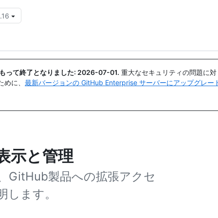
.16
{{icon}}
日付をもって終了となりました:
2026-07-01
.
重大なセキュリティの問題に対
ために、
最新バージョンの GitHub Enterprise サーバーにアップグ
の表示と管理
GitHub製品への拡張アクセ
明します。