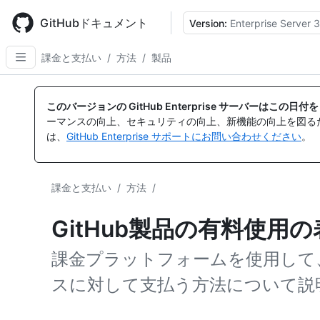
Skip
to
GitHubドキュメント
Version:
Enterprise Server 3
main
content
課金と支払い
/
方法
/
製品
このバージョンの GitHub Enterprise サーバーはこの
ーマンスの向上、セキュリティの向上、新機能の向上を図る
は、
GitHub Enterprise サポートにお問い合わせください
。
課金と支払い
/
方法
/
GitHub製品の有料使用
課金プラットフォームを使用して、
スに対して支払う方法について説