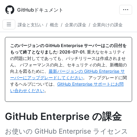
Skip
to
GitHubドキュメント
main
content
課金と支払い
/
概念
/
企業の課金
/
企業向けの課金
このバージョンの GitHub Enterprise サーバーはこの日付を
もって終了となりました:
2026-07-01
.
重大なセキュリティ
の問題に対してであっても、パッチリリースは作成されませ
ん。 パフォーマンスの向上、セキュリティの向上、新機能の
向上を図るために、
最新バージョンの GitHub Enterprise サ
ーバーにアップグレードしてください
。 アップグレードに関
するヘルプについては、
GitHub Enterprise サポートにお問
い合わせください
。
GitHub Enterprise の課金
お使いの GitHub Enterprise ライセンス