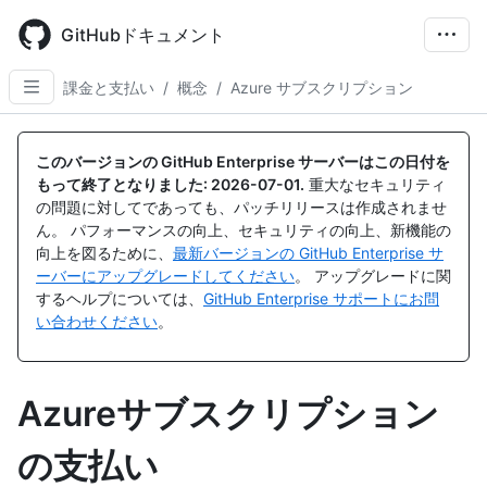
Skip
to
GitHubドキュメント
main
content
課金と支払い
/
概念
/
Azure サブスクリプション
このバージョンの GitHub Enterprise サーバーはこの日付を
もって終了となりました:
2026-07-01
.
重大なセキュリティ
の問題に対してであっても、パッチリリースは作成されませ
ん。 パフォーマンスの向上、セキュリティの向上、新機能の
向上を図るために、
最新バージョンの GitHub Enterprise サ
ーバーにアップグレードしてください
。 アップグレードに関
するヘルプについては、
GitHub Enterprise サポートにお問
い合わせください
。
Azureサブスクリプション
の支払い