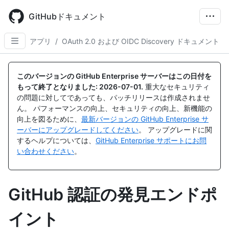
Skip
to
GitHubドキュメント
main
content
アプリ
/
OAuth 2.0 および OIDC Discovery ドキュメント
このバージョンの GitHub Enterprise サーバーはこの日付を
もって終了となりました:
2026-07-01
.
重大なセキュリティ
の問題に対してであっても、パッチリリースは作成されませ
ん。 パフォーマンスの向上、セキュリティの向上、新機能の
向上を図るために、
最新バージョンの GitHub Enterprise サ
ーバーにアップグレードしてください
。 アップグレードに関
するヘルプについては、
GitHub Enterprise サポートにお問
い合わせください
。
GitHub 認証の発見エンドポ
イント