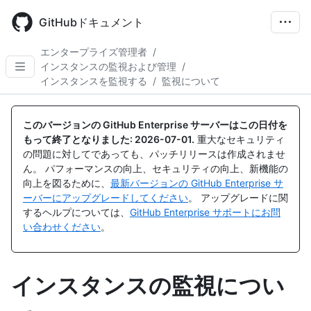
Skip
to
GitHubドキュメント
main
content
エンタープライズ管理者
/
インスタンスの監視および管理
/
インスタンスを監視する
/
監視について
このバージョンの GitHub Enterprise サーバーはこの日付を
もって終了となりました:
2026-07-01
.
重大なセキュリティ
の問題に対してであっても、パッチリリースは作成されませ
ん。 パフォーマンスの向上、セキュリティの向上、新機能の
向上を図るために、
最新バージョンの GitHub Enterprise サ
ーバーにアップグレードしてください
。 アップグレードに関
するヘルプについては、
GitHub Enterprise サポートにお問
い合わせください
。
インスタンスの監視につい