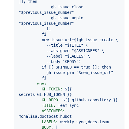
]]; then

              gh issue close 
"$previous_issue_number"

              gh issue unpin 
"$previous_issue_number"

            fi

          fi

          new_issue_url=$(gh issue create \

            --title "$TITLE" \

            --assignee "$ASSIGNEES" \

            --label "$LABELS" \

            --body "$BODY")

          if [[ $PINNED == true ]]; then

            gh issue pin "$new_issue_url"

env:
GH_TOKEN:
${{
secrets.GITHUB_TOKEN
}}
GH_REPO:
${{
github.repository
}}
TITLE:
Team
sync
ASSIGNEES:
monalisa,doctocat,hubot
LABELS:
weekly
sync,docs-team
BODY:
|
