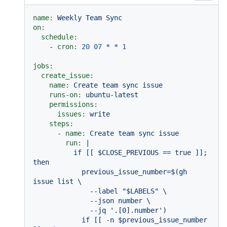
name:
Weekly
Team
Sync
on:
schedule:
-
cron:
20
07
*
*
1
jobs:
create_issue:
name:
Create
team
sync
issue
runs-on:
ubuntu-latest
permissions:
issues:
write
steps:
-
name:
Create
team
sync
issue
run:
|

          if [[ $CLOSE_PREVIOUS == true ]]; 
then

            previous_issue_number=$(gh 
issue list \

              --label "$LABELS" \

              --json number \

              --jq '.[0].number')

            if [[ -n $previous_issue_number 