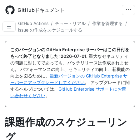
Skip
to
GitHubドキュメント
main
content
GitHub Actions
/
チュートリアル
/
作業を管理する
/
issue の作成をスケジュールする
このバージョンの GitHub Enterprise サーバーはこの日付を
もって終了となりました:
2026-07-01
.
重大なセキュリティ
の問題に対してであっても、パッチリリースは作成されませ
ん。 パフォーマンスの向上、セキュリティの向上、新機能の
向上を図るために、
最新バージョンの GitHub Enterprise サ
ーバーにアップグレードしてください
。 アップグレードに関
するヘルプについては、
GitHub Enterprise サポートにお問
い合わせください
。
課題作成のスケジューリン
グ