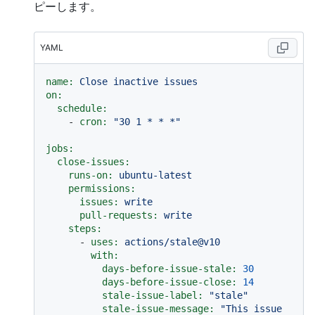
ピーします。
YAML
name:
Close
inactive
issues
on:
schedule:
-
cron:
"30 1 * * *"
jobs:
close-issues:
runs-on:
ubuntu-latest
permissions:
issues:
write
pull-requests:
write
steps:
-
uses:
actions/stale@v10
with:
days-before-issue-stale:
30
days-before-issue-close:
14
stale-issue-label:
"stale"
stale-issue-message:
"This issue 