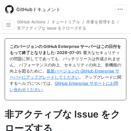
Skip
to
GitHubドキュメント
main
content
GitHub Actions
/
チュートリアル
/
作業を管理する
/
非アクティブな issue をクローズする
このバージョンの GitHub Enterprise サーバーはこの日付を
もって終了となりました:
2026-07-01
.
重大なセキュリティ
の問題に対してであっても、パッチリリースは作成されませ
ん。 パフォーマンスの向上、セキュリティの向上、新機能の
向上を図るために、
最新バージョンの GitHub Enterprise サ
ーバーにアップグレードしてください
。 アップグレードに関
するヘルプについては、
GitHub Enterprise サポートにお問
い合わせください
。
非アクティブな Issue をク
ローズする