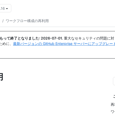
.16
{{icon}}
ン
/
ワークフロー構成の再利用
日付をもって終了となりました:
2026-07-01
.
重大なセキュリティの問題に対
ために、
最新バージョンの GitHub Enterprise サーバーにアップグ
用
再
ワ