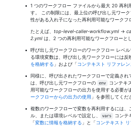
1 つのワークフロー ファイルから最大 20 
す。 この制限には、最上位の呼び出し元ワーク
性がある入れ子になった再利用可能なワークフ
たとえば、
top-level-caller-workflow.yml
→
ca
2.yml
は、2 つの再利用可能なワークフローと
呼び出し元ワークフローのワークフロー レベル
る環境変数は、呼び出し先ワークフローには反
を格納する
」および「
コンテキスト リファレン
同様に、呼び出されたワークフローで定義され
は、呼び出し元ワークフローの
コンテキス
env
用可能なワークフローの出力を使用する必要が
ークフローからの出力の使用
」を参照してくだ
複数のワークフローで変数を再利用するには、これを 
ル、または環境レベルで設定し、
コンテ
vars
「
変数に情報を格納する
」と「
コンテキスト 