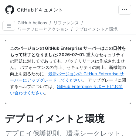
Skip
to
GitHubドキュメント
main
content
GitHub Actions
/
リファレンス
/
ワークフローとアクション
/
デプロイメントと環境
このバージョンの GitHub Enterprise サーバーはこの日付を
もって終了となりました:
2026-07-01
.
重大なセキュリティ
の問題に対してであっても、パッチリリースは作成されませ
ん。 パフォーマンスの向上、セキュリティの向上、新機能の
向上を図るために、
最新バージョンの GitHub Enterprise サ
ーバーにアップグレードしてください
。 アップグレードに関
するヘルプについては、
GitHub Enterprise サポートにお問
い合わせください
。
デプロイメントと環境
デプロイ保護規則、環境シークレット、