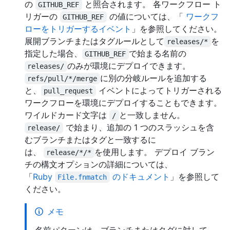
の
と照合されます。 各ワークフロー ト
GITHUB_REF
リガーの
の値については、「
ワークフ
GITHUB_REF
ローをトリガーするイベント
」を参照してください。
展開ブランチまたはタグルールとして
を
releases/*
指定した場合、
で始まる名前の
GITHUB_REF
のみが環境にデプロイできます。
releases/
に別の分岐ルールを追加する
refs/pull/*/merge
と、
イベントによってトリガーされる
pull_request
ワークフローを環境にデプロイすることもできます。
ワイルドカード文字は
と一致しません。
/
で始まり、追加の 1 つのスラッシュを含
release/
むブランチまたはタグと一致するに
は、
を使用します。 デプロイ ブラン
release/*/*
チの構文オプションの詳細については、
「
Ruby
のドキュメント
」を参照して
File.fnmatch
ください。
メモ