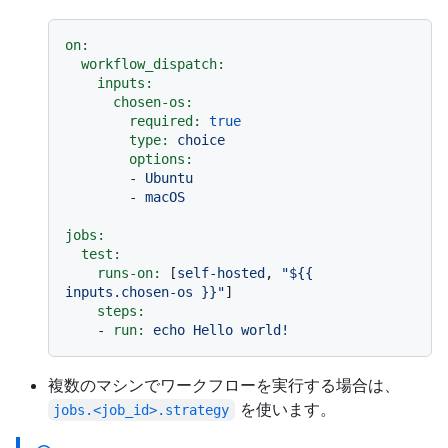
on:
workflow_dispatch:
inputs:
chosen-os:
required:
true
type:
choice
options:
-
Ubuntu
-
macOS
jobs:
test:
runs-on:
 [
self-hosted
, 
"$
{{ 
inputs.chosen-os }}
"
]

steps:
-
run:
echo
Hello
world!
複数のマシンでワークフローを実行する場合は、
を使います。
jobs.<job_id>.strategy