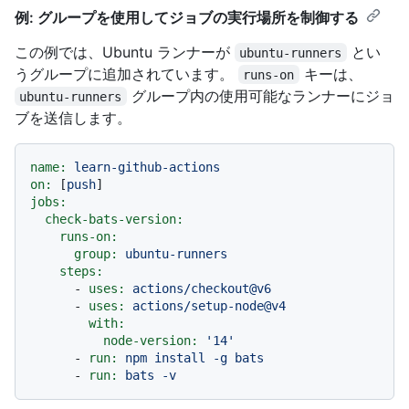
例: グループを使用してジョブの実行場所を制御する
この例では、Ubuntu ランナーが
とい
ubuntu-runners
うグループに追加されています。
キーは、
runs-on
グループ内の使用可能なランナーにジョ
ubuntu-runners
ブを送信します。
name:
learn-github-actions
on:
 [
push
jobs:
check-bats-version:
runs-on:
group:
ubuntu-runners
steps:
-
uses:
actions/checkout@v6
-
uses:
actions/setup-node@v4
with:
node-version:
'14'
-
run:
npm
install
-g
bats
-
run:
bats
-v