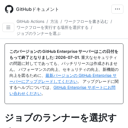
Skip
to
GitHubドキュメント
main
content
GitHub Actions
/
方法
/
ワークフローを書き込む
/
ワークフローを実行する場所を選択する
/
ジョブのランナーを選ぶ
このバージョンの GitHub Enterprise サーバーはこの日付を
もって終了となりました:
2026-07-01
.
重大なセキュリティ
の問題に対してであっても、パッチリリースは作成されませ
ん。 パフォーマンスの向上、セキュリティの向上、新機能の
向上を図るために、
最新バージョンの GitHub Enterprise サ
ーバーにアップグレードしてください
。 アップグレードに関
するヘルプについては、
GitHub Enterprise サポートにお問
い合わせください
。
ジョブのランナーを選択す