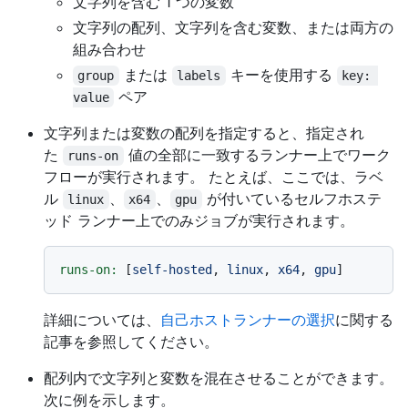
文字列を含む 1 つの変数
文字列の配列、文字列を含む変数、または両方の
組み合わせ
または
キーを使用する
group
labels
key: 
ペア
value
文字列または変数の配列を指定すると、指定され
た
値の全部に一致するランナー上でワーク
runs-on
フローが実行されます。 たとえば、ここでは、ラベ
ル
、
、
が付いているセルフホステ
linux
x64
gpu
ッド ランナー上でのみジョブが実行されます。
runs-on:
 [
self-hosted
, 
linux
, 
x64
, 
gpu
詳細については、
自己ホストランナーの選択
に関する
記事を参照してください。
配列内で文字列と変数を混在させることができます。
次に例を示します。