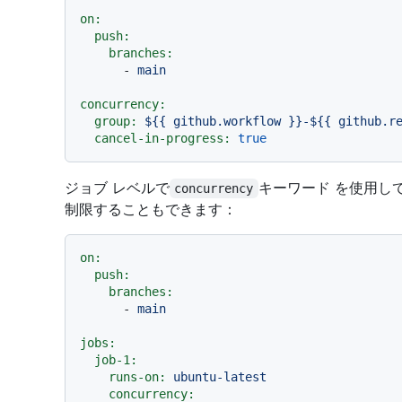
on:
push:
branches:
-
main
concurrency:
group:
${{
github.workflow
}}-${{
github.r
cancel-in-progress:
true
ジョブ レベルで
キーワード を使用し
concurrency
制限することもできます：
on:
push:
branches:
-
main
jobs:
job-1:
runs-on:
ubuntu-latest
concurrency: