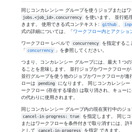
同じコンカレンシー グループを使うジョブまたはワ
を使います。 並行処
jobs.<job_id>.concurrency
きます。 使用できる式コンテキスト:
、
github
inp
式の詳細については、「
ワークフロー内とアクショ
ワークフロー レベルで
を指定するこ
concurrency
「
」を参照してください。
concurrency
つまり、コンカレンシー グループには、最大 1 つ
ることを意味します。 並行ジョブかワークフロー
並行グループを使う他のジョブかワークフローが進
ローは
になります。 同じコンカレンシー
pending
ークフロー (存在する場合) は取り消され、キュ
の代わりに使用されます。
同じコンカレンシー グループ内の現在実行中のジ
を指定します。 同じコ
cancel-in-progress: true
またはワークフローを条件付きで取り消すには、許
として
を指定 できます。
cancel-in-progress