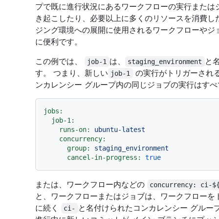
プで既に進行状況にあるワークフローの実行または
き起こしたり、必要以上に多くのリソースを消費し
ジング環境への展開に使用されるワークフローやジ
に便利です。
この例では、
は、
と
job-1
staging_environment
す。 つまり、新しい
の実行がトリガーされ
job-1
ンカレンシー グループ内の同じジョブの実行はす
jobs:
job-1:
runs-on:
ubuntu-latest
concurrency:
group:
staging_environment
cancel-in-progress:
true
または、ワークフロー内などの
concurrency: ci-$
と、ワークフローまたはジョブは、ワークフローを
に続く
と名付けられたコンカレンシー グルー
ci-