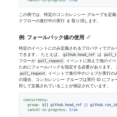
cancel-in-progress:
true
この例では、特定のコンカレンシー グループを定義せずに、
クフローの進行中の実行
を
取り消します。
例: フォールバック値の使用
特定のイベントにのみ定義されるプロパティでグル
できます。 たとえば、
は
github.head_ref
pull_r
フローが
イベントに加えて他のイベ
pull_request
ためにフォールバックを指定する必要があります。 
イベントで進行中のジョブか実行の
pull_request
の場合、コンカレンシー グループは実行 ID にフ
対して定義されていることが保証されています。
concurrency:
group:
${{
github.head_ref
||
github.run_i
cancel-in-progress:
true