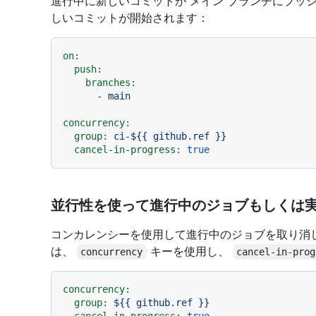
進行中に新しいコミットが メイン ブランチにプッ
しいコミットが開始されます：
on:
push:
branches:
-
main
concurrency:
group:
ci-${{
github.ref
}}
cancel-in-progress:
true
並行性を使って進行中のジョブもしくは
コンカレンシーを使用して進行中のジョブを取り消したり、
は、
キーを使用し、
concurrency
cancel-in-prog
concurrency:
group:
${{
github.ref
}}