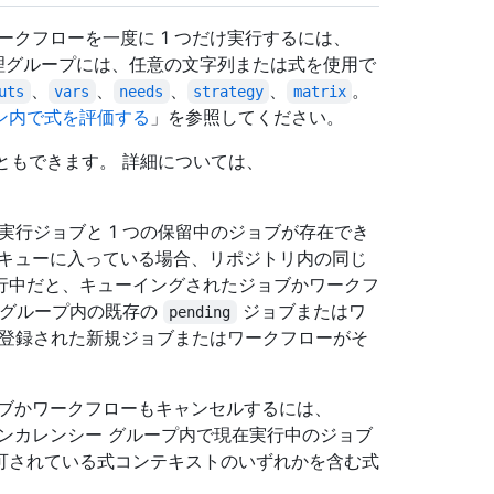
ークフローを一度に 1 つだけ実行するには、
理グループには、任意の文字列または式を使用で
、
、
、
、
。
uts
vars
needs
strategy
matrix
ン内で式を評価する
」を参照してください。
ともできます。 詳細については、
の実行ジョブと 1 つの保留中のジョブが存在でき
がキューに入っている場合、リポジトリ内の同じ
行中だと、キューイングされたジョブかワークフ
 グループ内の既存の
ジョブまたはワ
pending
ーに登録された新規ジョブまたはワークフローがそ
ョブかワークフローもキャンセルするには、
ンカレンシー グループ内で現在実行中のジョブ
可されている式コンテキストのいずれかを含む式