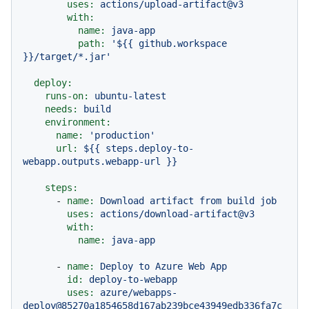
uses:
actions/upload-artifact@v3
with:
name:
java-app
path:
'${{ github.workspace 
}}/target/*.jar'
deploy:
runs-on:
ubuntu-latest
needs:
build
environment:
name:
'production'
url:
${{
steps.deploy-to-
webapp.outputs.webapp-url
}}
steps:
-
name:
Download
artifact
from
build
job
uses:
actions/download-artifact@v3
with:
name:
java-app
-
name:
Deploy
to
Azure
Web
App
id:
deploy-to-webapp
uses:
azure/webapps-
deploy@85270a1854658d167ab239bce43949edb336fa7c