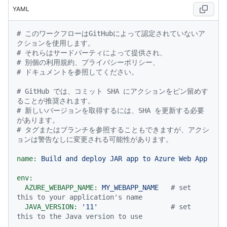
YAML
# このワークフローはGitHubによって認定されていないア
クションを使用します。
# それらはサードパーティによって提供され、
# 別個の利用規約、プライバシーポリシー、
# ドキュメントを参照してください。
# GitHub では、コミット SHA にアクションをピン留めす
ることが推奨されます。
# 新しいバージョンを取得するには、SHA を更新する必要
があります。
# タグまたはブランチを参照することもできますが、アクシ
ョンは警告なしに変更される可能性があります。
name:
Build
and
deploy
JAR
app
to
Azure
Web
App
env:
AZURE_WEBAPP_NAME:
MY_WEBAPP_NAME
# set 
this to your application's name
JAVA_VERSION:
'11'
# set 
this to the Java version to use