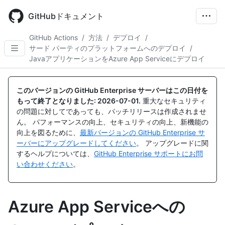
Skip
to
GitHubドキュメント
main
content
GitHub Actions
/
方法
/
デプロイ
/
サード パーティのプラットフォームへのデプロイ
/
JavaアプリケーションをAzure App Serviceにデプロイ
このバージョンの GitHub Enterprise サーバーはこの日付を
もって終了となりました:
2026-07-01
.
重大なセキュリティ
の問題に対してであっても、パッチリリースは作成されませ
ん。 パフォーマンスの向上、セキュリティの向上、新機能の
向上を図るために、
最新バージョンの GitHub Enterprise サ
ーバーにアップグレードしてください
。 アップグレードに関
するヘルプについては、
GitHub Enterprise サポートにお問
い合わせください
。
Azure App Serviceへの