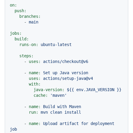
on:
push:
branches:
-
main
jobs:
build:
runs-on:
ubuntu-latest
steps:
-
uses:
actions/checkout@v6
-
name:
Set
up
Java
version
uses:
actions/setup-java@v4
with:
java-version:
${{
env.JAVA_VERSION
}}
cache:
'maven'
-
name:
Build
with
Maven
run:
mvn
clean
install
-
name:
Upload
artifact
for
deployment
job