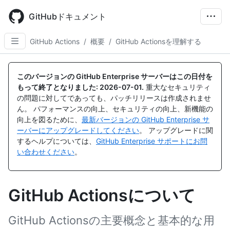
Skip
to
GitHubドキュメント
main
content
GitHub Actions
/
概要
/
GitHub Actionsを理解する
このバージョンの GitHub Enterprise サーバーはこの日付を
もって終了となりました:
2026-07-01
.
重大なセキュリティ
の問題に対してであっても、パッチリリースは作成されませ
ん。 パフォーマンスの向上、セキュリティの向上、新機能の
向上を図るために、
最新バージョンの GitHub Enterprise サ
ーバーにアップグレードしてください
。 アップグレードに関
するヘルプについては、
GitHub Enterprise サポートにお問
い合わせください
。
GitHub Actionsについて
GitHub Actionsの主要概念と基本的な用