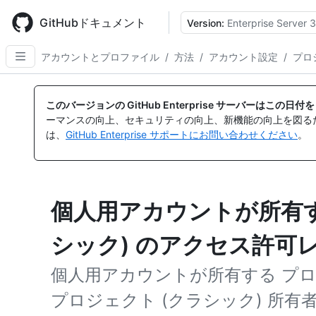
Skip
to
GitHubドキュメント
Version:
Enterprise Server 3
main
content
アカウントとプロファイル
/
方法
/
アカウント設定
/
プロ
このバージョンの GitHub Enterprise サーバーはこの
ーマンスの向上、セキュリティの向上、新機能の向上を図る
は、
GitHub Enterprise サポートにお問い合わせください
。
個人用アカウントが所有す
シック) のアクセス許可
個人用アカウントが所有する プロ
プロジェクト (クラシック) 所有