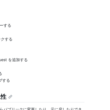
ターする
ンクする
quest を追加する
る
ブする
視性
トからパブリックに変更したり、元に戻したりでき