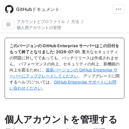
Skip
to
GitHubドキュメント
main
content
アカウントとプロファイル
/
方法
/
個人用アカウントの管理
このバージョンの GitHub Enterprise サーバーはこの日付を
もって終了となりました:
2026-07-01
.
重大なセキュリティ
の問題に対してであっても、パッチリリースは作成されませ
ん。 パフォーマンスの向上、セキュリティの向上、新機能の
向上を図るために、
最新バージョンの GitHub Enterprise サ
ーバーにアップグレードしてください
。 アップグレードに関
するヘルプについては、
GitHub Enterprise サポートにお問
い合わせください
。
個人アカウントを管理する