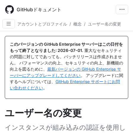
Skip
to
GitHubドキュメント
main
content
アカウントとプロファイル
/
概念
/
ユーザー名の変更
このバージョンの GitHub Enterprise サーバーはこの日付を
もって終了となりました:
2026-07-01
.
重大なセキュリティ
の問題に対してであっても、パッチリリースは作成されませ
ん。 パフォーマンスの向上、セキュリティの向上、新機能の
向上を図るために、
最新バージョンの GitHub Enterprise サ
ーバーにアップグレードしてください
。 アップグレードに関
するヘルプについては、
GitHub Enterprise サポートにお問
い合わせください
。
ユーザー名の変更
インスタンスが組み込みの認証を使用し