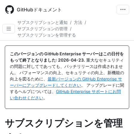
Skip
to
GitHubドキュメント
main
content
サブスクリプションと通知
/
方法
/
サブスクリプションの管理
/
サブスクリプションを管理する
このバージョンの GitHub Enterprise サーバーはこの日付を
もって終了となりました:
2026-04-23
.
重大なセキュリティ
の問題に対してであっても、パッチリリースは作成されませ
ん。 パフォーマンスの向上、セキュリティの向上、新機能の
向上を図るために、
最新バージョンの GitHub Enterprise サ
ーバーにアップグレードしてください
。 アップグレードに関
するヘルプについては、
GitHub Enterprise サポートにお問
い合わせください
。
サブスクリプションを管理