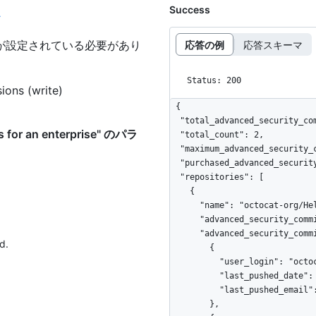
Success
ン
が設定されている必要があり
応答の例
応答スキーマ
Status: 200
ions (write)
{

  "total_advanced_security_committers": 2,

s for an enterprise" のパラ
  "total_count": 2,

  "maximum_advanced_security_committers": 4,

  "purchased_advanced_security_committers": 4,

  "repositories": [

    {

      "name": "octocat-org/Hello-World",

      "advanced_security_committers": 2,

      "advanced_security_committers_breakdown": [

d.
        {

          "user_login": "octocat",

          "last_pushed_date": "2021-11-03",

          "last_pushed_email": "octocat@github.com"

        },
