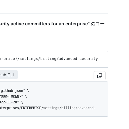
rity active committers for an enterprise" のコー
erprise}
/settings
/billing
/advanced-security
Hub CLI