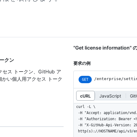
"Get license informati
 トークン
要求の例
セス トークン、GitHub ア
細かい個人用アクセス トーク
/enterprise
/setti
GET
cURL
JavaScript
Git
curl -L \

  -H "Accept: application/vnd.github+json" \

  -H "Authorization: Bearer <YOUR-TOKEN>" \

  -H "X-GitHub-Api-Version: 2022-11-28" \

  http(s)://HOSTNAME/api/v3/