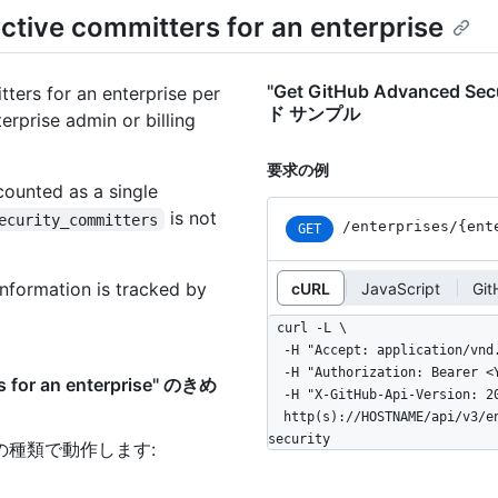
tive committers for an enterprise
"Get GitHub Advanced Secu
ters for an enterprise per
ド サンプル
erprise admin or billing
要求の例
 counted as a single
is not
ecurity_committers
/enterprises
/{ent
GET
information is tracked by
cURL
JavaScript
Git
curl -L \

  -H "Accept: application/vnd.github+json" \

  -H "Authorization: Bearer <YOUR-TOKEN>" \

s for an enterprise" のきめ
  -H "X-GitHub-Api-Version: 2022-11-28" \

  http(s)://HOSTNAME/api/v3/enterprises/ENTERPRISE/settings/billing/advanced-
security
の種類で動作します
: