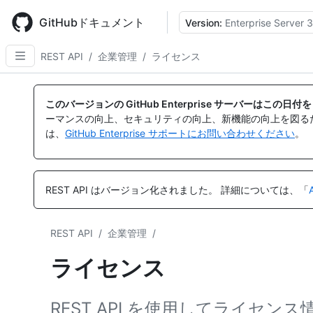
Skip
to
GitHubドキュメント
Version:
Enterprise Server 3
main
content
REST API
/
企業管理
/
ライセンス
名
名
名
前,
前,
前,
このバージョンの GitHub Enterprise サーバーはこの
タ
タ
タ
ーマンスの向上、セキュリティの向上、新機能の向上を図る
イ
イ
イ
は、
GitHub Enterprise サポートにお問い合わせください
。
プ,
プ,
プ,
説
説
説
明
明
明
REST API はバージョン化されました。
詳細については、「
REST API
/
企業管理
/
ライセンス
REST API を使用してライセン