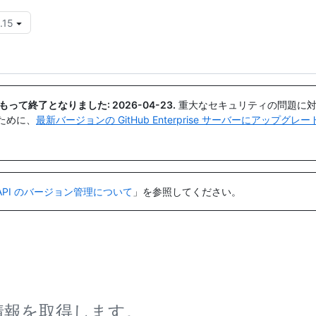
.15
{{icon}}
日付をもって終了となりました:
2026-04-23
.
重大なセキュリティの問題に対
ために、
最新バージョンの GitHub Enterprise サーバーにアップグ
API のバージョン管理について
」を参照してください。
ス情報を取得します。