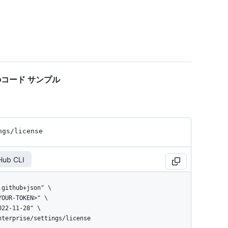
on" のコード サンプル
ngs
/license
Hub CLI
enterprise/settings/license