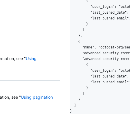
        {

          "user_login": "octokitten",

          "last_pushed_date": "2021-10-25",

          "last_pushed_email": "octokitten@github.com"

        }

      ]

    },

    {

      "name": "octocat-org/server",

      "advanced_security_committers": 1,

rmation, see "
Using
      "advanced_security_committers_breakdown": [

        {

          "user_login": "octokitten",

          "last_pushed_date": "2021-10-26",

          "last_pushed_email": "octokitten@github.com"

        }

      ]

ation, see "
Using pagination
    }

  ]

}