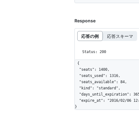
Response
応答の例
応答スキーマ
Status: 200
{

  "seats": 1400,

  "seats_used": 1316,

  "seats_available": 84,

  "kind": "standard",

  "days_until_expiration": 365,

  "expire_at": "2016/02/06 12:41:52 -0600"

}