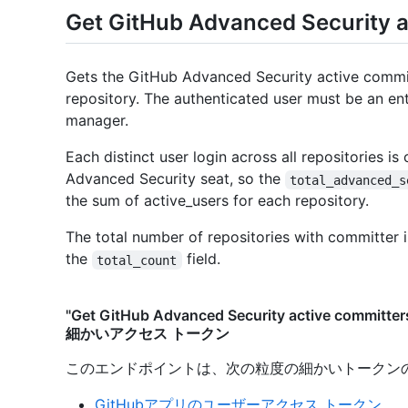
Get GitHub Advanced Security ac
Gets the GitHub Advanced Security active commit
repository. The authenticated user must be an ent
manager.
Each distinct user login across all repositories is
Advanced Security seat, so the
total_advanced_s
the sum of active_users for each repository.
The total number of repositories with committer 
the
field.
total_count
"Get GitHub Advanced Security active committer
細かいアクセス トークン
このエンドポイントは、次の粒度の細かいトークン
GitHubアプリのユーザーアクセス トークン