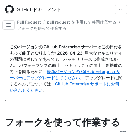
Skip
to
GitHubドキュメント
main
content
Pull Request
/
pull request を使用して共同作業する
/
フォークを使って作業する
このバージョンの GitHub Enterprise サーバーはこの日付を
もって終了となりました:
2026-04-23
.
重大なセキュリティ
の問題に対してであっても、パッチリリースは作成されませ
ん。 パフォーマンスの向上、セキュリティの向上、新機能の
向上を図るために、
最新バージョンの GitHub Enterprise サ
ーバーにアップグレードしてください
。 アップグレードに関
するヘルプについては、
GitHub Enterprise サポートにお問
い合わせください
。
フォークを使って作業する