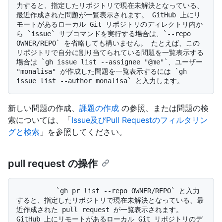
力すると、指定したリポジトリで現在未解決となっている、
最近作成された問題が一覧表示されます。 GitHub 上にリ
モートがあるローカル Git リポジトリのディレクトリ内か
ら `issue` サブコマンドを実行する場合は、`--repo 
OWNER/REPO` を省略しても構いません。 たとえば、この
リポジトリで自分に割り当てられている問題を一覧表示する
場合は `gh issue list --assignee "@me"`、ユーザー 
"monalisa" が作成した問題を一覧表示するには `gh 
新しい問題の作成、
課題の作成
の参照、または問題の検
索については、「
Issue及びPull Requestのフィルタリン
グと検索
」を参照してください。
pull request の操作
          `gh pr list --repo OWNER/REPO` と入力
すると、指定したリポジトリで現在未解決となっている、最
近作成された pull request が一覧表示されます。 
GitHub 上にリモートがあるローカル Git リポジトリのデ