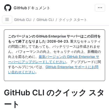
Skip
to
GitHubドキュメント
main
content
GitHub CLI
/
GitHub CLI
/
クイック スタート
このバージョンの GitHub Enterprise サーバーはこの日付を
もって終了となりました:
2026-04-23
.
重大なセキュリティ
の問題に対してであっても、パッチリリースは作成されませ
ん。 パフォーマンスの向上、セキュリティの向上、新機能の
向上を図るために、
最新バージョンの GitHub Enterprise サ
ーバーにアップグレードしてください
。 アップグレードに関
するヘルプについては、
GitHub Enterprise サポートにお問
い合わせください
。
GitHub CLI のクイック スタ
ート