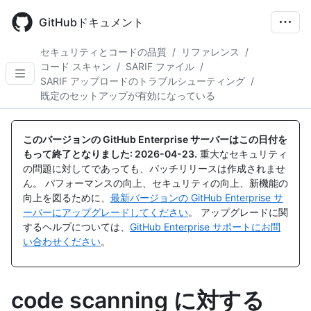
Skip
to
GitHubドキュメント
main
content
セキュリティとコードの品質
/
リファレンス
/
コード スキャン
/
SARIF ファイル
/
SARIF アップロードのトラブルシューティング
/
既定のセットアップが有効になっている
このバージョンの GitHub Enterprise サーバーはこの日付を
もって終了となりました:
2026-04-23
.
重大なセキュリティ
の問題に対してであっても、パッチリリースは作成されませ
ん。 パフォーマンスの向上、セキュリティの向上、新機能の
向上を図るために、
最新バージョンの GitHub Enterprise サ
ーバーにアップグレードしてください
。 アップグレードに関
するヘルプについては、
GitHub Enterprise サポートにお問
い合わせください
。
code scanning に対する