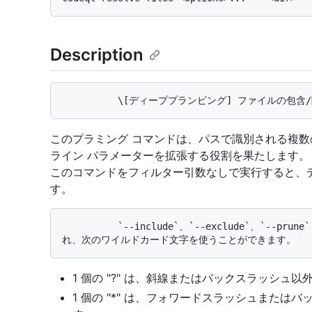
Description
このプラミング コマンドは、パスで識別される複
ライン パラメーターを拡張する役割を果たします。
このコマンドをフィルター引数なしで実行すると、
す。
          `--include`、`--exclude`、`--prune` のオプションはすべて、glob パターンを受け入
1 個の "?" は、斜線またはバックスラッシュ以
1 個の "*" は、フォワードスラッシュまた