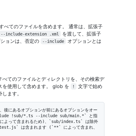
すべてのファイルを含めます。 通常は、拡張子
を渡して、拡張子
--include-extension .xml
オプションは、否定の
オプションとは
--include
すべてのファイルとディレクトリを、その検索デ
使用して含めます。 glob を
文字で始め
!
外します。
 !sub/*.ts --include sub/main.*` と指
*` によって含まれるため)、`sub/index.ts` は除外
/test.js` は含まれます (`**` によって含まれ、