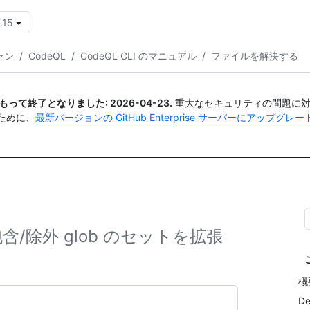
.15
{{icon}}
ャン
/
CodeQL
/
CodeQL CLI のマニュアル
/
ファイルを解決する
日付をもって終了となりました:
2026-04-23
.
重大なセキュリティの問題に対
ために、
最新バージョンの GitHub Enterprise サーバーにアップグ
含/除外 glob のセットを拡張
概
De