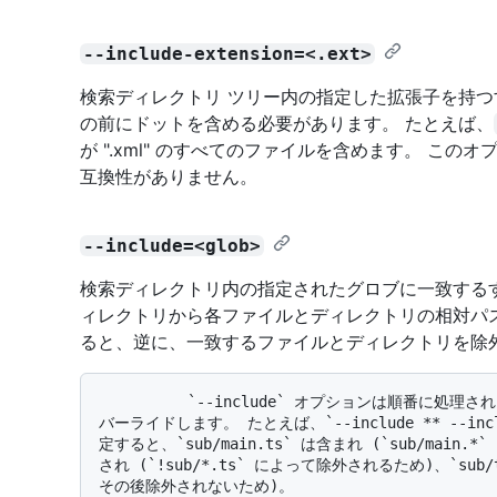
--include-extension=<.ext>
検索ディレクトリ ツリー内の指定した拡張子を持つ
の前にドットを含める必要があります。 たとえば、
が ".xml" のすべてのファイルを含めます。 この
互換性がありません。
--include=<glob>
検索ディレクトリ内の指定されたグロブに一致する
ィレクトリから各ファイルとディレクトリの相対パスを
ると、逆に、一致するファイルとディレクトリを除
          `--include` オプションは順番に処理され、後にあるオプションが前にあるオプションをオー
バーライドします。 たとえば、`--include ** --include
定すると、`sub/main.ts` は含まれ (`sub/main.
され (`!sub/*.ts` によって除外されるため)、`sub