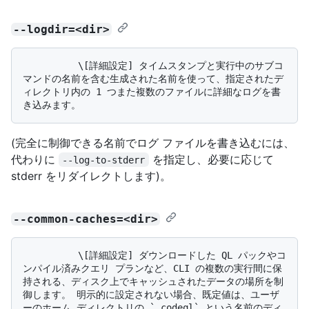
--logdir=<dir>
          \[詳細設定] タイムスタンプと実行中のサブコ
マンドの名前を含む生成された名前を使って、指定されたデ
ィレクトリ内の 1 つまた複数のファイルに詳細なログを書
(完全に制御できる名前でログ ファイルを書き込むには、
代わりに
を指定し、必要に応じて
--log-to-stderr
stderr をリダイレクトします)。
--common-caches=<dir>
          \[詳細設定] ダウンロードした QL パックやコ
ンパイル済みクエリ プランなど、CLI の複数の実行間に保
持される、ディスク上でキャッシュされたデータの場所を制
御します。 明示的に設定されない場合、既定値は、ユーザ
ーのホーム ディレクトリの `.codeql` という名前のディ