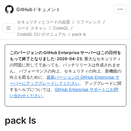
Skip
to
GitHubドキュメント
main
content
セキュリティとコードの品質
/
リファレンス
/
コード スキャン
/
CodeQL
/
CodeQL CLI のマニュアル
/
pack ls
このバージョンの GitHub Enterprise サーバーはこの日付を
もって終了となりました:
2026-04-23
.
重大なセキュリティ
の問題に対してであっても、パッチリリースは作成されませ
ん。 パフォーマンスの向上、セキュリティの向上、新機能の
向上を図るために、
最新バージョンの GitHub Enterprise サ
ーバーにアップグレードしてください
。 アップグレードに関
するヘルプについては、
GitHub Enterprise サポートにお問
い合わせください
。
pack ls