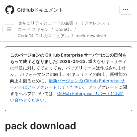
Skip
to
GitHubドキュメント
main
content
セキュリティとコードの品質
/
リファレンス
/
コード スキャン
/
CodeQL
/
CodeQL CLI のマニュアル
/
pack download
このバージョンの GitHub Enterprise サーバーはこの日付を
もって終了となりました:
2026-04-23
.
重大なセキュリティ
の問題に対してであっても、パッチリリースは作成されませ
ん。 パフォーマンスの向上、セキュリティの向上、新機能の
向上を図るために、
最新バージョンの GitHub Enterprise サ
ーバーにアップグレードしてください
。 アップグレードに関
するヘルプについては、
GitHub Enterprise サポートにお問
い合わせください
。
pack download