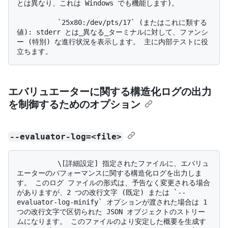
とは異なり、これは Windows でも機能します)。

          `25x80:/dev/pts/17` (またはこれに類する
値): stderr とは_異なる_ターミナルに対して、ファンシ
ー (特別) な進行状況を表示します。 主に内部テストに役
エバリュエーターに関する構造化ログの出力
を制御するためのオプション
--evaluator-log=<file>
          \[詳細設定] 指定されたファイルに、エバリュ
エーターのパフォーマンスに関する構造化ログを出力しま
す。 このログ ファイルの形式は、予告なく変更される場合
がありますが、2 つの改行文字 (既定) または `--
evaluator-log-minify` オプションが渡された場合は 1 
つの改行文字で区切られた JSON オブジェクトのストリー
ムになります。 このファイルのより安定した概要を生成す