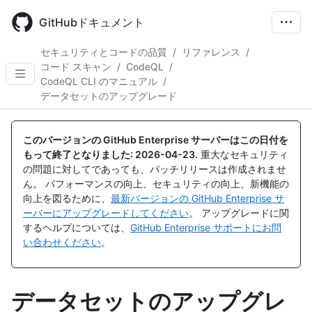
Skip
to
GitHubドキュメント
main
content
セキュリティとコードの品質
/
リファレンス
/
コード スキャン
/
CodeQL
/
CodeQL CLI のマニュアル
/
データセットのアップグレード
このバージョンの GitHub Enterprise サーバーはこの日付を
もって終了となりました:
2026-04-23
.
重大なセキュリティ
の問題に対してであっても、パッチリリースは作成されませ
ん。 パフォーマンスの向上、セキュリティの向上、新機能の
向上を図るために、
最新バージョンの GitHub Enterprise サ
ーバーにアップグレードしてください
。 アップグレードに関
するヘルプについては、
GitHub Enterprise サポートにお問
い合わせください
。
データセットのアップグレ