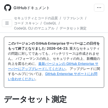
Skip
to
GitHubドキュメント
main
content
セキュリティとコードの品質
/
リファレンス
/
コード スキャン
/
CodeQL
/
CodeQL CLI のマニュアル
/
データセット測定
このバージョンの GitHub Enterprise サーバーはこの日付を
もって終了となりました:
2026-04-23
.
重大なセキュリティ
の問題に対してであっても、パッチリリースは作成されませ
ん。 パフォーマンスの向上、セキュリティの向上、新機能の
向上を図るために、
最新バージョンの GitHub Enterprise サ
ーバーにアップグレードしてください
。 アップグレードに関
するヘルプについては、
GitHub Enterprise サポートにお問
い合わせください
。
データセット測定