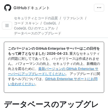
Skip
to
GitHubドキュメント
main
content
セキュリティとコードの品質
/
リファレンス
/
コード スキャン
/
CodeQL
/
CodeQL CLI のマニュアル
/
データベースのアップグレード
このバージョンの GitHub Enterprise サーバーはこの日付を
もって終了となりました:
2026-04-23
.
重大なセキュリティ
の問題に対してであっても、パッチリリースは作成されませ
ん。 パフォーマンスの向上、セキュリティの向上、新機能の
向上を図るために、
最新バージョンの GitHub Enterprise サ
ーバーにアップグレードしてください
。 アップグレードに関
するヘルプについては、
GitHub Enterprise サポートにお問
い合わせください
。
データベースのアップグレ