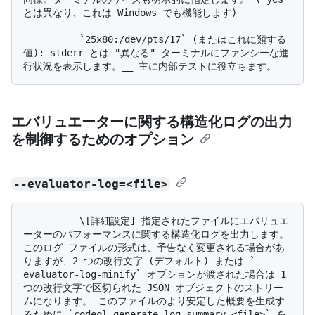
とは異なり、これは Windows でも機能します)

          `25x80:/dev/pts/17` (またはこれに類する
値): stderr とは "異なる" ターミナルにファンシーな進
エバリュエーターに関する構造化ログの出力
を制御するためのオプション
--evaluator-log=<file>
          \[詳細設定] 指定されたファイルにエバリュエ
ーターのパフォーマンスに関する構造化ログを出力します。 
このログ ファイルの形式は、予告なく変更される場合があ
りますが、2 つの改行文字 (デフォルト) または `--
evaluator-log-minify` オプションが渡された場合は 1 
つの改行文字で区切られた JSON オブジェクトのストリー
ムになります。 このファイルのより安定した概要を生成す
るために `codeql generate log-summary <file>` を